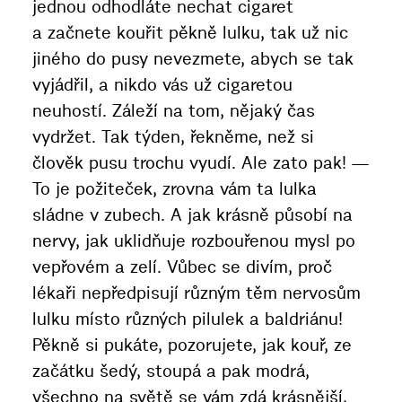
jednou odhodláte nechat cigaret
a začnete kouřit pěkně lulku, tak už nic
jiného do pusy nevezmete, abych se tak
vyjádřil, a nikdo vás už cigaretou
neuhostí. Záleží na tom, nějaký čas
vydržet. Tak týden, řekněme, než si
člověk pusu trochu vyudí. Ale zato pak! —
To je požiteček, zrovna vám ta lulka
sládne v zubech. A jak krásně působí na
nervy, jak uklidňuje rozbouřenou mysl po
vepřovém a zelí. Vůbec se divím, proč
lékaři nepředpisují různým těm nervosům
lulku místo různých pilulek a baldriánu!
Pěkně si pukáte, pozorujete, jak kouř, ze
začátku šedý, stoupá a pak modrá,
všechno na světě se vám zdá krásnější,