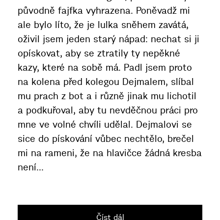
původně fajfka vyhrazena. Poněvadž mi
ale bylo líto, že je lulka sněhem zavátá,
oživil jsem jeden starý nápad: nechat si ji
opískovat, aby se ztratily ty nepěkné
kazy, které na sobě má. Padl jsem proto
na kolena před kolegou Dejmalem, slíbal
mu prach z bot a i různě jinak mu lichotil
a podkuřoval, aby tu nevděčnou práci pro
mne ve volné chvíli udělal. Dejmalovi se
sice do pískování vůbec nechtělo, brečel
mi na rameni, že na hlavičce žádná kresba
není...
Číst dál