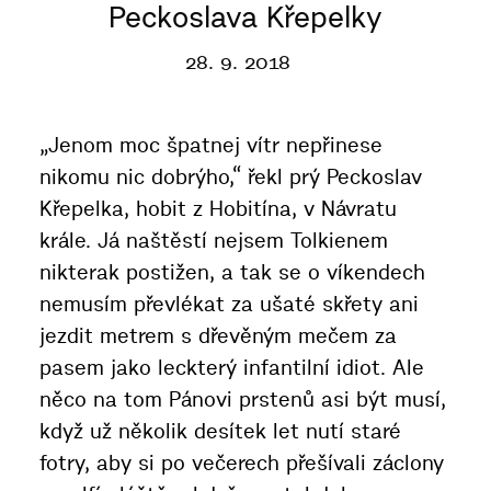
Peckoslava Křepelky
28. 9. 2018
„Jenom moc špatnej vítr nepřinese
nikomu nic dobrýho,“ řekl prý Peckoslav
Křepelka, hobit z Hobitína, v Návratu
krále. Já naštěstí nejsem Tolkienem
nikterak postižen, a tak se o víkendech
nemusím převlékat za ušaté skřety ani
jezdit metrem s dřevěným mečem za
pasem jako leckterý infantilní idiot. Ale
něco na tom Pánovi prstenů asi být musí,
když už několik desítek let nutí staré
fotry, aby si po večerech přešívali záclony