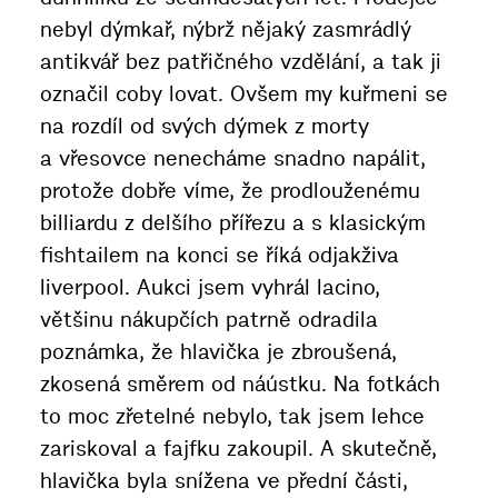
nebyl dýmkař, nýbrž nějaký zasmrádlý
antikvář bez patřičného vzdělání, a tak ji
označil coby lovat. Ovšem my kuřmeni se
na rozdíl od svých dýmek z morty
a vřesovce nenecháme snadno napálit,
protože dobře víme, že prodlouženému
billiardu z delšího přířezu a s klasickým
fishtailem na konci se říká odjakživa
liverpool. Aukci jsem vyhrál lacino,
většinu nákupčích patrně odradila
poznámka, že hlavička je zbroušená,
zkosená směrem od náústku. Na fotkách
to moc zřetelné nebylo, tak jsem lehce
zariskoval a fajfku zakoupil. A skutečně,
hlavička byla snížena ve přední části,