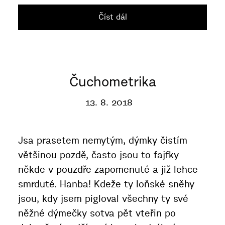
Číst dál
Čuchometrika
13. 8. 2018
Jsa prasetem nemytým, dýmky čistím
většinou pozdě, často jsou to fajfky
někde v pouzdře zapomenuté a již lehce
smrduté. Hanba! Kdeže ty loňské sněhy
jsou, kdy jsem pigloval všechny ty své
něžné dýmečky sotva pět vteřin po