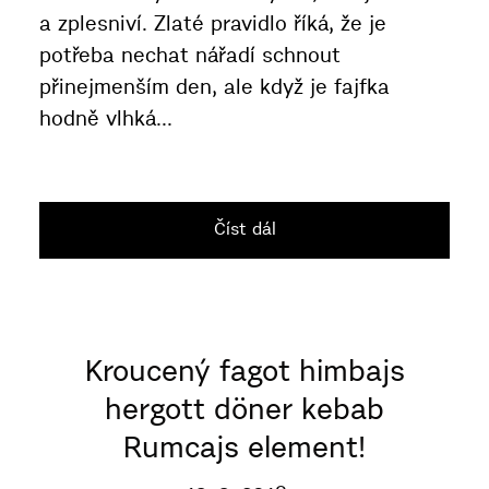
a zplesniví. Zlaté pravidlo říká, že je
potřeba nechat nářadí schnout
přinejmenším den, ale když je fajfka
hodně vlhká...
Číst dál
Kroucený fagot himbajs
hergott döner kebab
Rumcajs element!