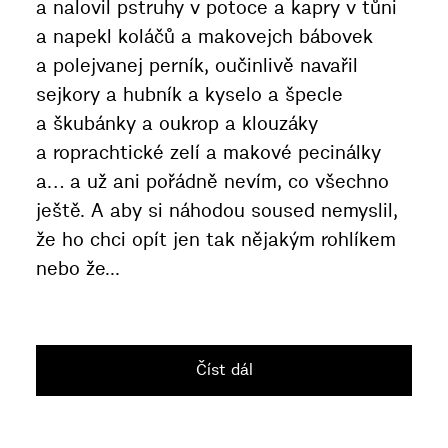
a nalovil pstruhy v potoce a kapry v tůni
a napekl koláčů a makovejch bábovek
a polejvanej perník, oučinlivě navařil
sejkory a hubník a kyselo a špecle
a škubánky a oukrop a klouzáky
a roprachtické zelí a makové pecinálky
a… a už ani pořádně nevím, co všechno
ještě. A aby si náhodou soused nemyslil,
že ho chci opít jen tak nějakým rohlíkem
nebo že...
Číst dál