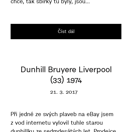
chce, tak sbírky tu byly, jsou...
Číst dál
Dunhill Bruyere Liverpool
(33) 1974
21. 3. 2017
Při jedné ze svých plaveb na eBay jsem
z vod internetu vylovil tuhle starou
dunhillku ze sedmdesátých let. Prodejce