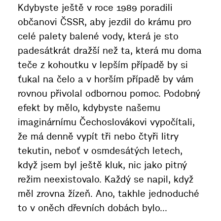
Kdybyste ještě v roce 1989 poradili
občanovi ČSSR, aby jezdil do krámu pro
celé palety balené vody, která je sto
padesátkrát dražší než ta, která mu doma
teče z kohoutku v lepším případě by si
ťukal na čelo a v horším případě by vám
rovnou přivolal odbornou pomoc. Podobný
efekt by mělo, kdybyste našemu
imaginárnímu Čechoslovákovi vypočítali,
že má denně vypít tři nebo čtyři litry
tekutin, neboť v osmdesátých letech,
když jsem byl ještě kluk, nic jako pitný
režim neexistovalo. Každý se napil, když
měl zrovna žízeň. Ano, takhle jednoduché
to v oněch dřevních dobách bylo...