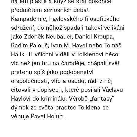
na elfí pláště a když se stal dokonce
předmětem seriosních debat
Kampademie, havlovského filosofického
sdružení, do něhož spadali takoví velikáni
jako Zdeněk Neubauer, Daniel Kroupa,
Radim Palouš, Ivan M. Havel nebo Tomáš
Halík. Ti všichni viděli v Tolkienovi něco
víc než jen hru na čaroděje, chápali svět
prstenu spíš jako podobenství
o společnosti, víře a osudu, rádi z něj
citovali v dopisech, které posílali Václavu
Havlovi do kriminálu. Výrobě „fantasy“
dýmek ze světa praotce Tolkiena se
věnuje Pavel Holub...