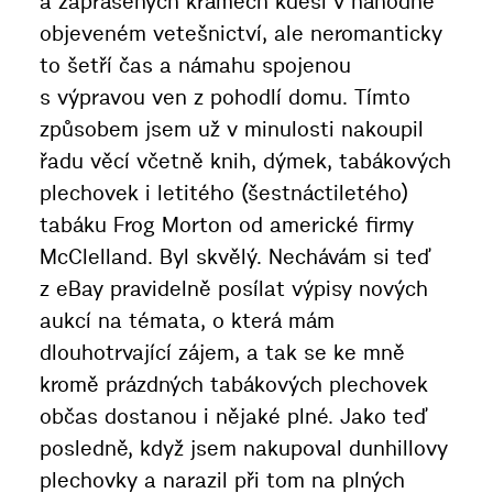
a zaprášených krámech kdesi v náhodně
objeveném vetešnictví, ale neromanticky
to šetří čas a námahu spojenou
s výpravou ven z pohodlí domu. Tímto
způsobem jsem už v minulosti nakoupil
řadu věcí včetně knih, dýmek, tabákových
plechovek i letitého (šestnáctiletého)
tabáku Frog Morton od americké firmy
McClelland. Byl skvělý. Nechávám si teď
z eBay pravidelně posílat výpisy nových
aukcí na témata, o která mám
dlouhotrvající zájem, a tak se ke mně
kromě prázdných tabákových plechovek
občas dostanou i nějaké plné. Jako teď
posledně, když jsem nakupoval dunhillovy
plechovky a narazil při tom na plných