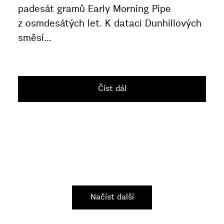
padesát gramů Early Morning Pipe
z osmdesátých let. K dataci Dunhillových
směsí...
Číst dál
Načíst další