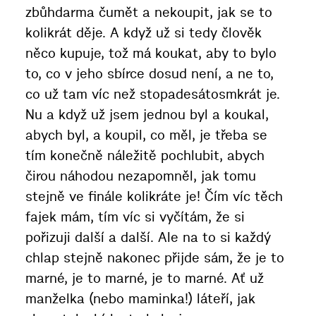
zbůhdarma čumět a nekoupit, jak se to
kolikrát děje. A když už si tedy člověk
něco kupuje, tož má koukat, aby to bylo
to, co v jeho sbírce dosud není, a ne to,
co už tam víc než stopadesátosmkrát je.
Nu a když už jsem jednou byl a koukal,
abych byl, a koupil, co měl, je třeba se
tím konečně náležitě pochlubit, abych
čirou náhodou nezapomněl, jak tomu
stejně ve finále kolikráte je! Čím víc těch
fajek mám, tím víc si vyčítám, že si
pořizuji další a další. Ale na to si každý
chlap stejně nakonec přijde sám, že je to
marné, je to marné, je to marné. Ať už
manželka (nebo maminka!) láteří, jak