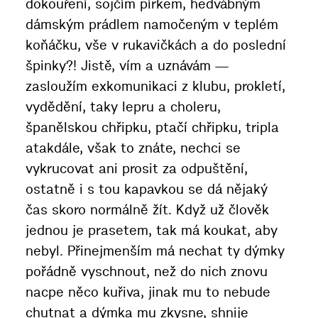
dokouření, sojčím pírkem, hedvábným
dámským prádlem namočeným v teplém
koňáčku, vše v rukavičkách a do poslední
špinky?! Jistě, vím a uznávám —
zasloužím exkomunikaci z klubu, prokletí,
vydědění, taky lepru a choleru,
španělskou chřipku, ptačí chřipku, tripla
atakdále, však to znáte, nechci se
vykrucovat ani prosit za odpuštění,
ostatně i s tou kapavkou se dá nějaký
čas skoro normálně žít. Když už člověk
jednou je prasetem, tak má koukat, aby
nebyl. Přinejmenším má nechat ty dýmky
pořádně vyschnout, než do nich znovu
nacpe něco kuřiva, jinak mu to nebude
chutnat a dýmka mu zkysne, shnije