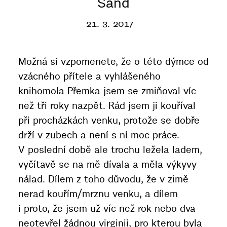
Sand
21. 3. 2017
Možná si vzpomenete, že o této dýmce od
vzácného přítele a vyhlášeného
knihomola Přemka jsem se zmiňoval víc
než tři roky nazpět. Rád jsem ji kouříval
při procházkách venku, protože se dobře
drží v zubech a není s ní moc práce.
V poslední době ale trochu ležela ladem,
vyčítavě se na mě dívala a měla výkyvy
nálad. Dílem z toho důvodu, že v zimě
nerad kouřím/mrznu venku, a dílem
i proto, že jsem už víc než rok nebo dva
neotevřel žádnou virginii, pro kterou byla