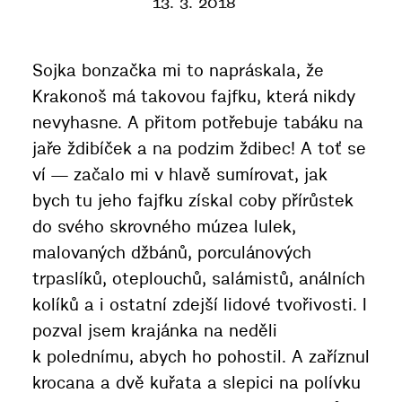
13. 3. 2018
Sojka bonzačka mi to napráskala, že
Krakonoš má takovou fajfku, která nikdy
nevyhasne. A přitom potřebuje tabáku na
jaře ždibíček a na podzim ždibec! A toť se
ví — začalo mi v hlavě sumírovat, jak
bych tu jeho fajfku získal coby přírůstek
do svého skrovného múzea lulek,
malovaných džbánů, porculánových
trpaslíků, oteplouchů, salámistů, análních
kolíků a i ostatní zdejší lidové tvořivosti. I
pozval jsem krajánka na neděli
k polednímu, abych ho pohostil. A zaříznul
krocana a dvě kuřata a slepici na polívku