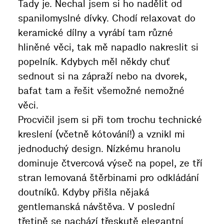
Tady je. Nechal jsem si ho nadělit od
spanilomyslné dívky. Chodí relaxovat do
keramické dílny a vyrábí tam různé
hliněné věci, tak mě napadlo nakreslit si
popelník. Kdybych měl někdy chuť
sednout si na zápraží nebo na dvorek,
bafat tam a řešit všemožné nemožné
věci.
Procvičil jsem si při tom trochu technické
kreslení (včetně kótování!) a vznikl mi
jednoduchý design. Nízkému hranolu
dominuje čtvercová výseč na popel, ze tří
stran lemovaná štěrbinami pro odkládání
doutníků. Kdyby přišla nějaká
gentlemanská návštěva. V poslední
třetině se nachází třeskutě elegantní