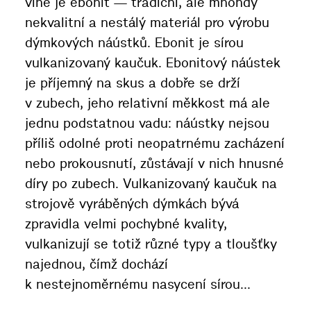
vině je ebonit — tradiční, ale mnohdy
nekvalitní a nestálý materiál pro výrobu
dýmkových náústků. Ebonit je sírou
vulkanizovaný kaučuk. Ebonitový náústek
je příjemný na skus a dobře se drží
v zubech, jeho relativní měkkost má ale
jednu podstatnou vadu: náústky nejsou
příliš odolné proti neopatrnému zacházení
nebo prokousnutí, zůstávají v nich hnusné
díry po zubech. Vulkanizovaný kaučuk na
strojově vyráběných dýmkách bývá
zpravidla velmi pochybné kvality,
vulkanizují se totiž různé typy a tloušťky
najednou, čímž dochází
k nestejnoměrnému nasycení sírou...