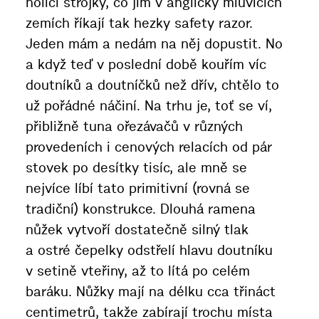
holicí strojky, co jim v anglicky mluvících
zemích říkají tak hezky safety razor.
Jeden mám a nedám na něj dopustit. No
a když teď v poslední době kouřím víc
doutníků a doutníčků než dřív, chtělo to
už pořádné náčiní. Na trhu je, toť se ví,
přibližně tuna ořezávačů v různých
provedeních i cenových relacích od pár
stovek po desítky tisíc, ale mně se
nejvíce líbí tato primitivní (rovná se
tradiční) konstrukce. Dlouhá ramena
nůžek vytvoří dostatečně silný tlak
a ostré čepelky odstřelí hlavu doutníku
v setině vteřiny, až to lítá po celém
baráku. Nůžky mají na délku cca třináct
centimetrů, takže zabírají trochu místa