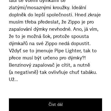
ladí se všemi dýmkami se
zlatými/mosaznými kroužky. Ideální
doplněk do lepší společnosti. Hned zkraje
musím třeba předeslat, že Zippo je pro
zapalování dýmky nevhodné. Ano, já vím,
že to je možná šok, protože spousta
dýmkařů na své Zippo nedá dopustit.
Vždyť se to jmenuje Pipe Lighter, tak to
přece musí být určeno pro dýmky?!
Benzinový zapalovač je cítit, a nutně
(a negativně) tak ovlivňuje chuť tabáku.
Už...
Číst dál