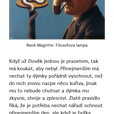
René Magritte: Filosofova lampa
Když už člověk jednou je prasetem, tak
má koukat, aby nebyl. Přinejmenším má
nechat ty dýmky pořádně vyschnout, než
do nich znovu nacpe něco kuřiva, jinak
mu to nebude chutnat a dýmka mu
zkysne, shnije a zplesniví. Zlaté pravidlo
říká, že je potřeba nechat nářadí schnout
přinejmenším den, ale když je fajfka