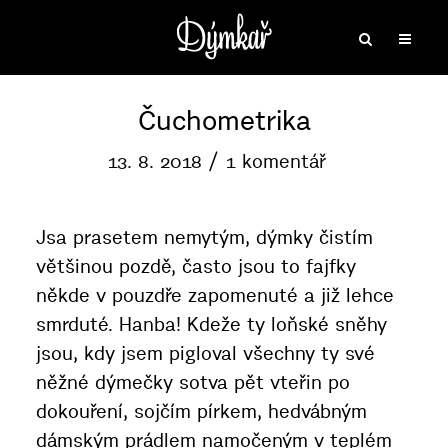
Čuchometrika
13. 8. 2018
1 komentář
Jsa prasetem nemytým, dýmky čistím
většinou pozdě, často jsou to fajfky
někde v pouzdře zapomenuté a již lehce
smrduté. Hanba! Kdeže ty loňské sněhy
jsou, kdy jsem pigloval všechny ty své
něžné dýmečky sotva pět vteřin po
dokouření, sojčím pírkem, hedvábným
dámským prádlem namočeným v teplém