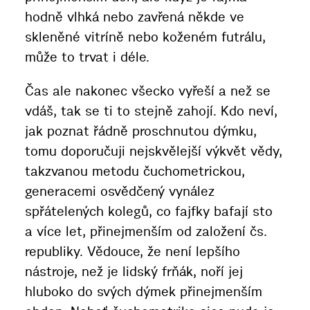
hodně vlhká nebo zavřená někde ve
skleněné vitríně nebo koženém futrálu,
může to trvat i déle.
Čas ale nakonec všecko vyřeší a než se
vdáš, tak se ti to stejně zahojí. Kdo neví,
jak poznat řádně proschnutou dýmku,
tomu doporučuji nejskvělejší výkvět vědy,
takzvanou metodu čuchometrickou,
generacemi osvědčený vynález
spřátelených kolegů, co fajfky bafají sto
a více let, přinejmenším od založení čs.
republiky. Vědouce, že není lepšího
nástroje, než je lidský frňák, noří jej
hluboko do svých dýmek přinejmenším