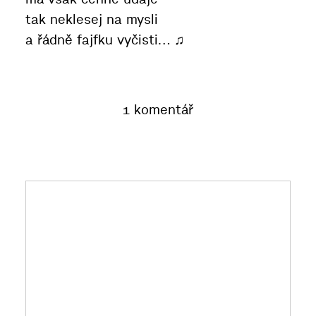
tak neklesej na mysli
a řádně fajfku vyčisti… ♫
1 komentář