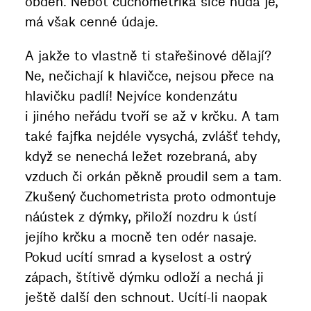
obden. Neboť čuchometrika sice nuda je,
má však cenné údaje.
A jakže to vlastně ti stařešinové dělají?
Ne, nečichají k hlavičce, nejsou přece na
hlavičku padlí! Nejvíce kondenzátu
i jiného neřádu tvoří se až v krčku. A tam
také fajfka nejdéle vysychá, zvlášť tehdy,
když se nenechá ležet rozebraná, aby
vzduch či orkán pěkně proudil sem a tam.
Zkušený čuchometrista proto odmontuje
náústek z dýmky, přiloží nozdru k ústí
jejího krčku a mocně ten odér nasaje.
Pokud ucítí smrad a kyselost a ostrý
zápach, štítivě dýmku odloží a nechá ji
ještě další den schnout. Ucítí-li naopak