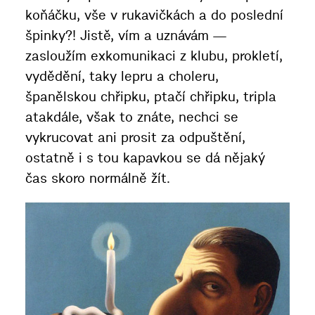
koňáčku, vše v rukavičkách a do poslední
špinky?! Jistě, vím a uznávám —
zasloužím exkomunikaci z klubu, prokletí,
vydědění, taky lepru a choleru,
španělskou chřipku, ptačí chřipku, tripla
atakdále, však to znáte, nechci se
vykrucovat ani prosit za odpuštění,
ostatně i s tou kapavkou se dá nějaký
čas skoro normálně žít.