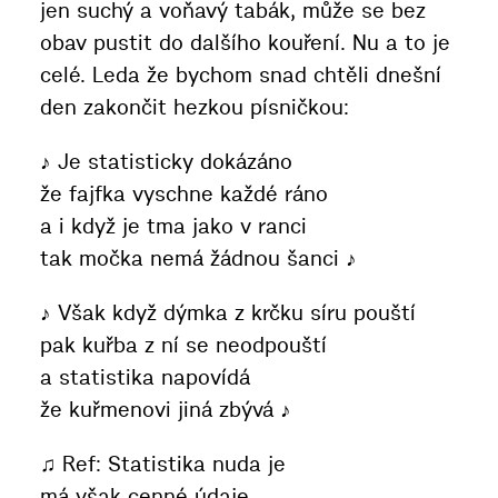
jen suchý a voňavý tabák, může se bez
obav pustit do dalšího kouření. Nu a to je
celé. Leda že bychom snad chtěli dnešní
den zakončit hezkou písničkou:
♪ Je statisticky dokázáno
že fajfka vyschne každé ráno
a i když je tma jako v ranci
tak močka nemá žádnou šanci ♪
♪ Však když dýmka z krčku síru pouští
pak kuřba z ní se neodpouští
a statistika napovídá
že kuřmenovi jiná zbývá ♪
♫ Ref: Statistika nuda je
má však cenné údaje