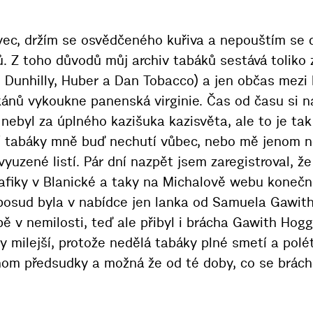
vec, držím se osvědčeného kuřiva a nepouštím se 
ů. Z toho důvodů můj archiv tabáků sestává toliko 
n, Dunhilly, Huber a Dan Tobacco) a jen občas mez
kánů vykoukne panenská virginie. Čas od času si 
 nebyl za úplného kazišuka kazisvěta, ale to je tak
í tabáky mně buď nechutí vůbec, nebo mě jenom n
 vyuzené listí. Pár dní nazpět jsem zaregistroval, ž
rafiky v Blanické a taky na Michalově webu konečně
posud byla v nabídce jen lanka od Samuela Gawith
 v nemilosti, teď ale přibyl i brácha Gawith Hogg
y milejší, protože nedělá tabáky plné smetí a pol
m předsudky a možná že od té doby, co se brácho