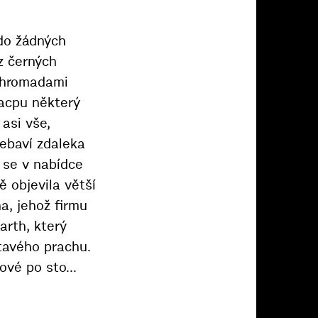
do žádných
z černých
i hromadami
nacpu některý
 asi vše,
ebaví zdaleka
e se v nabídce
 objevila větší
a, jehož firmu
arth, který
étavého prachu.
vé po sto...