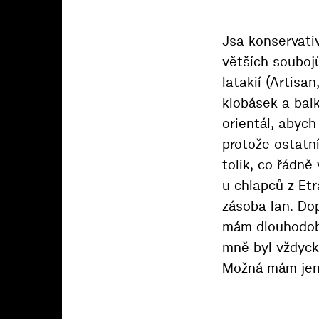
Jsa konservati
větších souboj
latakií (Artisa
klobásek a bal
orientál, abych
protože ostatn
tolik, co řádně
u chlapců z Et
zásoba lan. Do
mám dlouhodobě
mně byl vždyck
Možná mám jeno