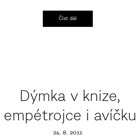
Číst dál
Dýmka v knize,
empétrojce i avíčku
24. 8. 2011