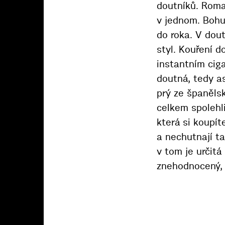
doutníků. Roma
v jednom. Bohuž
do roka. V dou
styl. Kouření 
instantním cig
doutná, tedy as
prý ze španěls
celkem spolehli
která si koupít
a nechutnají ta
v tom je určitá
znehodnocený, 