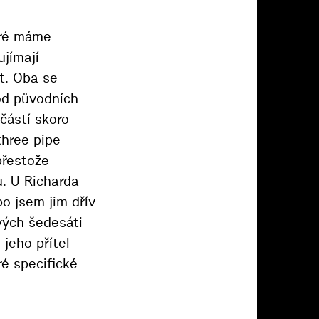
eré máme
jímají
t. Oba se
 od původních
částí skoro
three pipe
přestože
. U Richarda
o jsem jim dřív
ových šedesáti
jeho přítel
é specifické