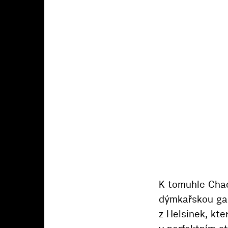
K tomuhle Chac
dýmkařskou gale
z Helsinek, kte