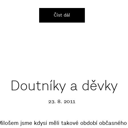
Číst dál
Doutníky a děvky
23. 8. 2011
ilošem jsme kdysi měli takové období občasného 