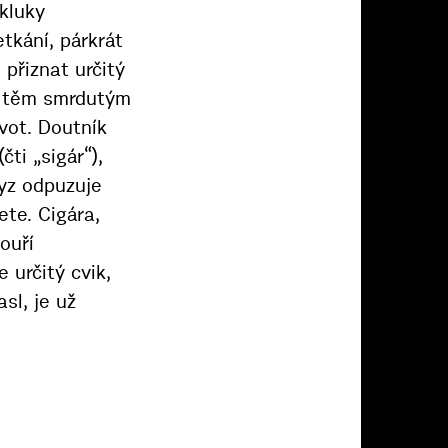
kluky
tkání, párkrát
přiznat určitý
ný těm smrdutým
vot. Doutník
ti „sigár“),
myz odpuzuje
ete. Cigára,
ouří
 určitý cvik,
sl, je už