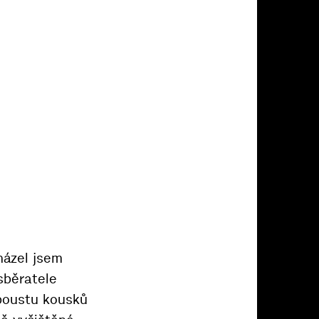
házel jsem
 sběratele
spoustu kousků