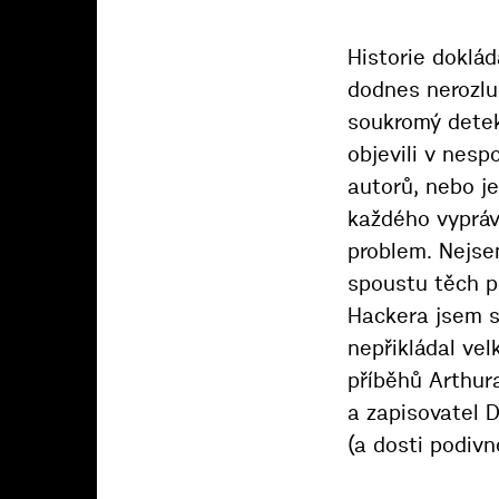
Historie doklá
dodnes nerozlu
soukromý detek
objevili v nesp
autorů, nebo j
každého vyprávě
problem. Nejse
spoustu těch p
Hackera jsem se
nepřikládal vel
příběhů Arthur
a zapisovatel 
(a dosti podivn