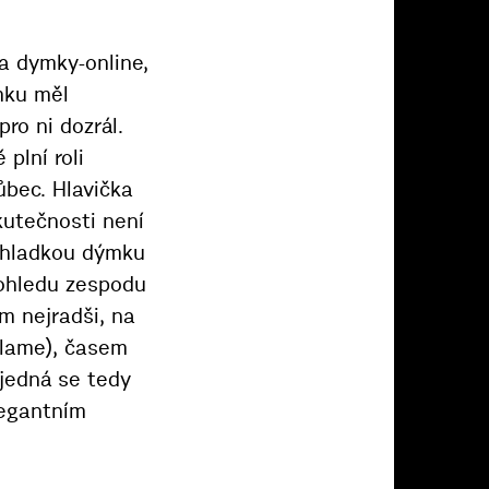
a dymky-online,
mku měl
ro ni dozrál.
plní roli
ůbec. Hlavička
kutečnosti není
o hladkou dýmku
pohledu zespodu
ám nejradši, na
klame), časem
 jedná se tedy
legantním