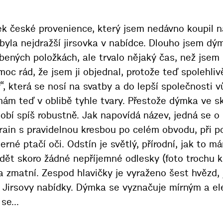
k české provenience, který jsem nedávno koupil n
byla nejdražší jirsovka v nabídce. Dlouho jsem dý
bených položkách, ale trvalo nějaký čas, než jsem p
c rád, že jsem ji objednal, protože teď spolehlivě 
, která se nosí na svatby a do lepší společnosti v
mám teď v oblibě tyhle tvary. Přestože dýmka ve s
ůsobí spíš robustně. Jak napovídá název, jedná se 
grain s pravidelnou kresbou po celém obvodu, při 
erné ptačí oči. Odstín je světlý, přírodní, jak to m
idět skoro žádné nepříjemné odlesky (foto trochu 
a zmatní. Zespod hlavičky je vyraženo šest hvězd,
u Jirsovy nabídky. Dýmka se vyznačuje mírným a e
se...