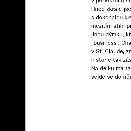
v perfektním s
Hned zkraje js
s dokonalou kre
mezitím stihl p
jinou dýmku, kt
„business“. Ch
v St. Claude, 
historie tak zá
Na délku má 17 
vejde se do něj