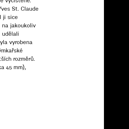
ě vyčištěné.
Yves St. Claude
 ji sice
 na jakoukoliv
 udělali
yla vyrobena
dýmkařské
tších rozměrů.
ška 45 mm),