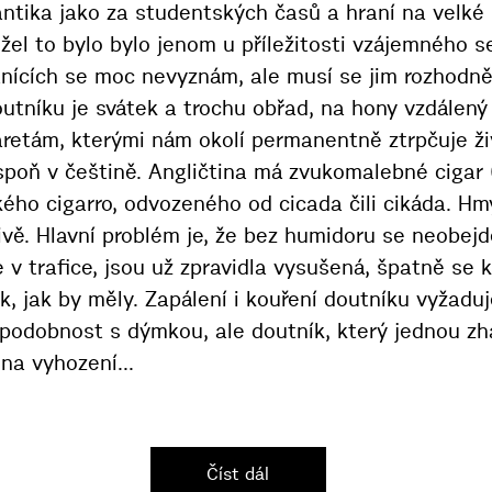
ntika jako za studentských časů a hraní na velké 
el to bylo bylo jenom u příležitosti vzájemného se
tnících se moc nevyznám, ale musí se jim rozhodně 
doutníku je svátek a trochu obřad, na hony vzdále
aretám, kterými nám okolí permanentně ztrpčuje ži
poň v češtině. Angličtina má zvukomalebné cigar (č
kého cigarro, odvozeného od cicada čili cikáda. H
vě. Hlavní problém je, že bez humidoru se neobejd
e v trafice, jsou už zpravidla vysušená, špatně se k
k, jak by měly. Zapálení i kouření doutníku vyžaduje
 podobnost s dýmkou, ale doutník, který jednou zha
na vyhození...
Číst dál