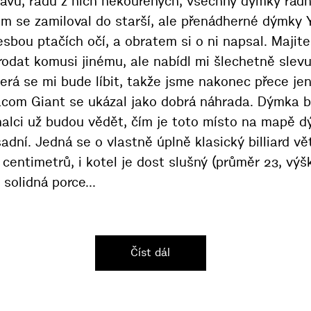
tavu, řadu z nich nekouřených, všechny dýmky řádn
em se zamiloval do starší, ale přenádherné dýmky 
sbou ptačích očí, a obratem si o ni napsal. Majitel
rodat komusi jinému, ale nabídl mi šlechetně slevu
erá se mi bude líbit, takže jsme nakonec přece jen
acom Giant se ukázal jako dobrá náhrada. Dýmka b
znalci už budou vědět, čím je toto místo na mapě 
sadní. Jedná se o vlastně úplně klasický billiard vě
centimetrů, i kotel je dost slušný (průměr 23, vý
 solidná porce...
Číst dál