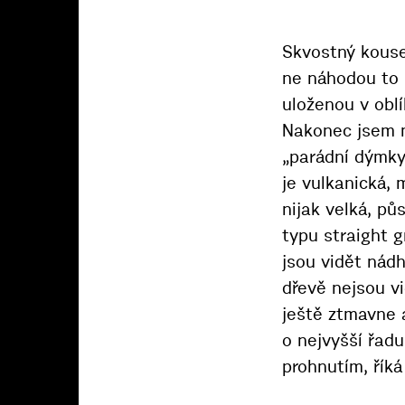
Skvostný kouse
ne náhodou to 
uloženou v oblí
Nakonec jsem mo
„parádní dýmky“
je vulkanická, 
nijak velká, p
typu straight 
jsou vidět nádh
dřevě nejsou v
ještě ztmavne 
o nejvyšší řad
prohnutím, říká 