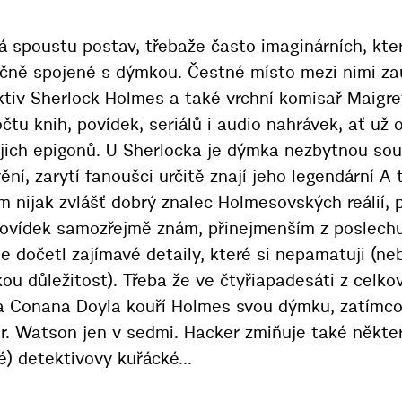
dá spoustu postav, třebaže často imaginárních, kt
čně spojené s dýmkou. Čestné místo mezi nimi zau
tiv Sherlock Holmes a také vrchní komisař Maigre
očtu knih, povídek, seriálů i audio nahrávek, ať už
ejich epigonů. U Sherlocka je dýmka nezbytnou sou
ní, zarytí fanoušci určitě znají jeho legendární A 
m nijak zvlášť dobrý znalec Holmesovských reálií, 
ovídek samozřejmě znám, přinejmenším z poslechu
 dočetl zajímavé detaily, které si nepamatuji (neb
kou důležitost). Třeba že ve čtyřiapadesáti z celk
a Conana Doyla kouří Holmes svou dýmku, zatímco 
Dr. Watson jen v sedmi. Hacker zmiňuje také někter
é) detektivovy kuřácké...