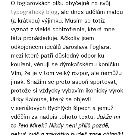
O foglarovkách píšu obyčejně na svůj
typografický blog
, ale dnes udělám malou
(a krátkou) výjimku. Musím se totiž
vyznat z vleklé schizofrenie, která mne
léta pronásleduje. Ačkoliv jsem
odkojencem ideálů Jaroslava Foglara,
mezi které patří důsledný odpor ku
kouření, věnuji se dýmkařskému koníčku.
Vím, že je v tom velký rozpor, ale nemůžu
jinak. Snažím se proto aspoň sportovat,
protože si vždycky vybavím ikonický výrok
Jirky Kalouse, který se objevil
v seriálových Rychlých šípech a jemuž
vděčím za nadpis tohoto textu.
Jakže mi
to řekl Mirek? Nikdy není příliš pozdě,
nekuř, cvič a zakrátko budeš zase chlapík!