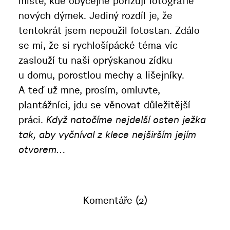
místě, kde obyčejně pořizuji fotografie
nových dýmek. Jediný rozdíl je, že
tentokrát jsem nepoužil fotostan. Zdálo
se mi, že si rychlošípácké téma víc
zaslouží tu naši oprýskanou zídku
u domu, porostlou mechy a lišejníky.
A teď už mne, prosím, omluvte,
plantážníci, jdu se věnovat důležitější
práci.
Když natočíme nejdelší osten ježka
tak, aby vyčníval z klece nejširším jejím
otvorem…
Komentáře (2)