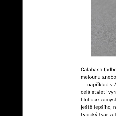
Calabash (odbo
melounu anebo o
— například v A
celá staletí vy
hluboce zamysl
ještě lepšího, 
typický tvar za