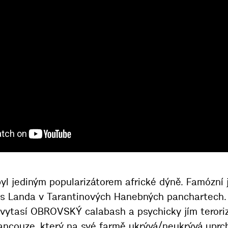
yl jediným popularizátorem africké dýně. Famózní 
s Landa v Tarantinových Hanebných panchartech.
 vytasí OBROVSKÝ calabash a psychicky jím terori
ncouze, který na své farmě ukrývá/neukrývá uprchl