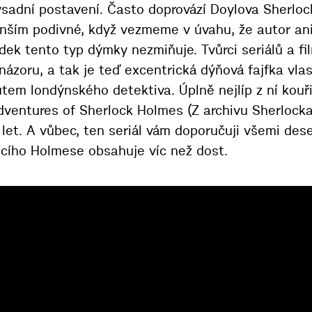
sadní postavení. Často doprovází Doylova Sherlo
enším podivné, když vezmeme v úvahu, že autor ani
dek tento typ dýmky nezmiňuje. Tvůrci seriálů a fi
názoru, a tak je teď excentrická dýňová fajfka vlas
tem londýnského detektiva. Úplně nejlíp z ní kouř
adventures of Sherlock Holmes (Z archivu Sherlock
let. A vůbec, ten seriál vám doporučuji všemi des
ícího Holmese obsahuje víc než dost.