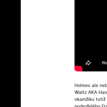
Holmes ale neb
Waltz AKA Han
okamžiku totiž
podezřelého Fra