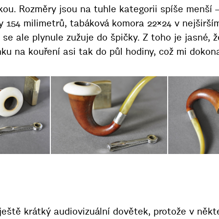
kou. Rozměry jsou na tuhle kategorii spíše menší
y 154 milimetrů, tabáková komora 22×24 v nejširší
e ale plynule zužuje do špičky. Z toho je jasné, ž
ku na kouření asi tak do půl hodiny, což mi dokon
ještě krátký audiovizuální dovětek, protože v něk