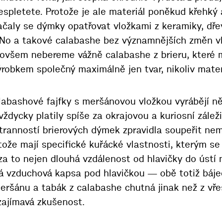
espletete. Protože je ale materiál poněkud křehký
začaly se dýmky opatřovat vložkami z keramiky, dř
 No a takové calabashe bez významnějších změn 
ovšem nebereme vážně calabashe z brieru, které 
ýrobkem společný maximálně jen tvar, nikoliv mater
labashové fajfky s meršánovou vložkou vyrábějí n
e vždycky platily spíše za okrajovou a kuriosní zálež
tranností brierových dýmek zpravidla soupeřit nem
otože mají specifické kuřácké vlastnosti, kterým s
a to nejen dlouhá vzdálenost od hlavičky do ústí 
á vzduchová kapsa pod hlavičkou — obě totiž báje
eršánu a tabák z calabashe chutná jinak než z vře
zajímavá zkušenost.