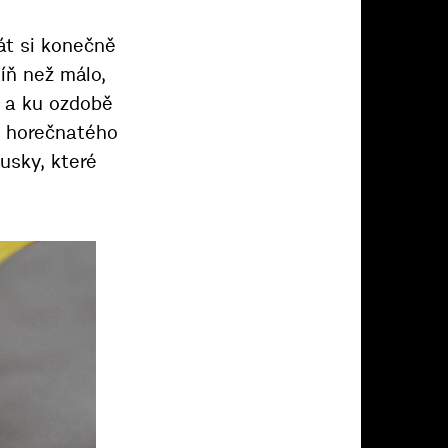
át si konečně
míň než málo,
í a ku ozdobě
bí horečnatého
usky, které