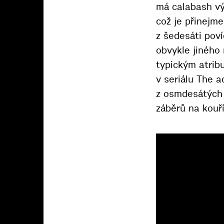
má calabash vý
což je přinejm
z šedesáti poví
obvykle jiného 
typickým atribu
v seriálu The 
z osmdesátých 
záběrů na kouř