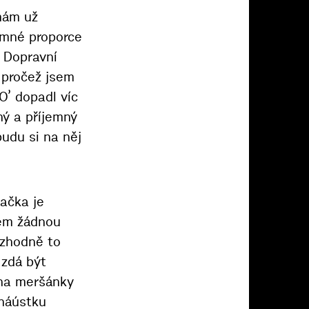
mám už
jemné proporce
. Dopravní
, pročež jsem
O’ dopadl víc
ný a příjemný
budu si na něj
načka je
šem žádnou
ozhodně to
 zdá být
 na meršánky
 náústku