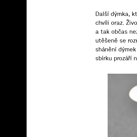
Další dýmka, k
chvíli oraz. Ži
a tak občas nez
utěšeně se rozr
shánění dýmek 
sbírku prozáří 