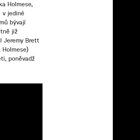
cka Holmese,
 v jediné
lmů bývají
tně již
il Jeremy Brett
a Holmese)
eti, poněvadž