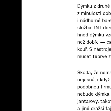
Dýmku z druhé 
z minulosti dob
i nádherné bare
služba TNT doru
hned dýmku vza
než dobře — ca
kouř. S nástroj
muset teprve z
Škoda, že nemám
nejasná, i kdy
podobnou firmu
nebude dýmka z
jantarový, tak
a jiné dražší f