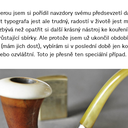
terou jsem si pořídil navzdory svému předsevzetí d
vot typografa jest ale trudný, radostí v životě jest 
bývá než opatřit si další krásný nástroj ke kouřen
ůstající sbírky. Ale protože jsem už ukončil obdo
(mám jich dost), vybírám si v poslední době jen ko
nebo ozvláštní. Toto je přesně ten speciální případ.