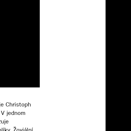
je Christoph
 V jednom
zuje
íky. Žoviální