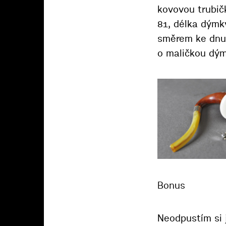
kovovou trubič
81, délka dýmk
směrem ke dnu s
o maličkou dým
Bonus
Neodpustím si 