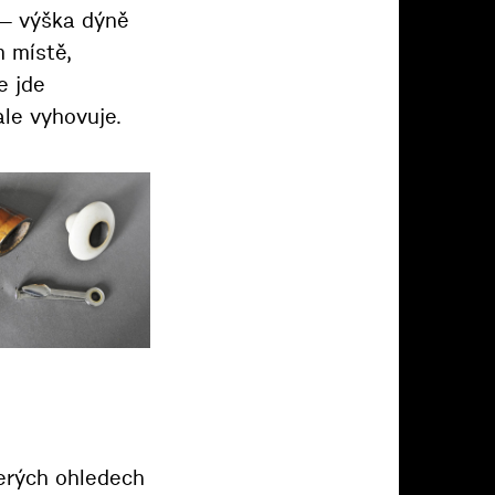
 — výška dýně
m místě,
e jde
ale vyhovuje.
terých ohledech