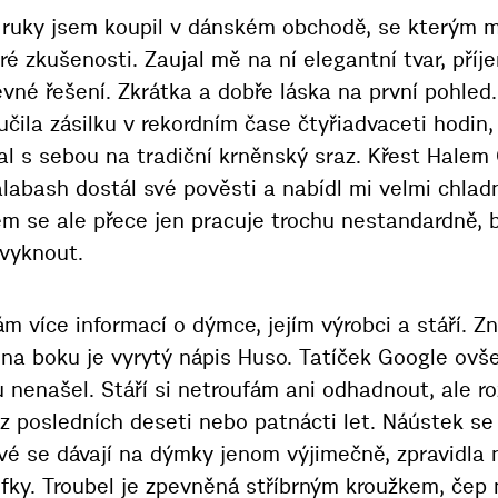
ruky jsem koupil v dánském obchodě, se kterým 
ré zkušenosti. Zaujal mě na ní elegantní tvar, pří
vné řešení. Zkrátka a dobře láska na první pohled
čila zásilku v rekordním čase čtyřiadvaceti hodin
l s sebou na tradiční krněnský sraz. Křest Halem 
labash dostál své pověsti a nabídl mi velmi chlad
em se ale přece jen pracuje trochu nestandardně, 
vyknout.
 více informací o dýmce, jejím výrobci a stáří. Z
ž na boku je vyrytý nápis Huso. Tatíček Google ov
 nenašel. Stáří si netroufám ani odhadnout, ale r
 posledních deseti nebo patnácti let. Náústek se
ové se dávají na dýmky jenom výjimečně, zpravidla
ajfky. Troubel je zpevněná stříbrným kroužkem, čep