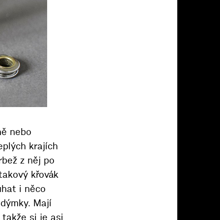
ýně nebo
eplých krajích
rbež z něj po
 takový křovák
uhat i něco
é dýmky. Mají
takže si je asi