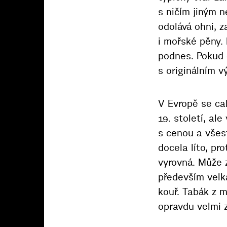
s ničím jiným n
odolává ohni, 
i mořské pěny.
podnes. Pokud 
s originálním v
V Evropě se ca
19. století, al
s cenou a všes
docela líto, pr
vyrovná. Může z
především velk
kouř. Tabák z m
opravdu velmi 