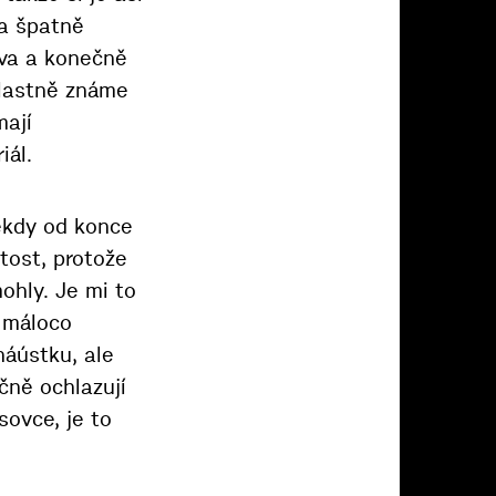
 a špatně
eva a konečně
vlastně známe
mají
iál.
ěkdy od konce
itost, protože
ohly. Je mi to
e máloco
náústku, ale
čně ochlazují
sovce, je to