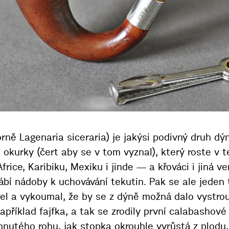
rně Lagenaria siceraria) je jakýsi podivný druh d
kurky (čert aby se v tom vyznal), který roste v t
frice, Karibiku, Mexiku i jinde — a křováci i jiná ve
rábí nádoby k uchovávání tekutin. Pak se ale jeden
el a vykoumal, že by se z dýně možná dalo vystro
například fajfka, a tak se zrodily první calabashov
hnutého rohu, jak stopka okrouhle vyrůstá z plodu, 